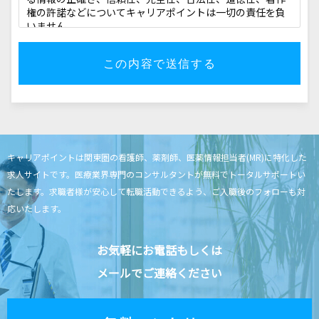
権の許諾などについてキャリアポイントは一切の責任を負
いません。
利用規約の範囲
キャリアポイントの利用者はキャリアポイントの利用に関
して適用される、以下の利用規約を承認するものとしま
す。
利用規約の変更
本利用規約は如何なる理由でも通知なしに変更する場合が
あります。
キャリアポイントは関東圏の看護師、薬剤師、医薬情報担当者(MR)に特化した
求人サイトです。
医療業界専門のコンサルタントが無料でトータルサポートい
サービスの変更・停止
たします。
求職者様が安心して転職活動できるよう、ご入職後のフォローも対
当社は、当サイトの全てまたは一部のサービスをいつで
応いたします。
も、変更または停止することができるものとします。サー
ビス変更・停止の際、当社はできうる限りの方法で、利用
者に対してその旨を事前に告知するものとします。但し、
お気軽にお電話もしくは
天災などやむを得ぬ場合は事前に告知することなく、サー
ビスを変更・停止できるものとします。 サービスの変更ま
メールでご連絡ください
たは停止に伴い、利用者に損害が発生した場合、当社は一
切の責任を負わないものとします。