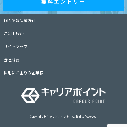
責任の制約
無料エントリー
如何なる状況においても当社は、第三者を介したものも含
め、本ソフトウェアまたはサービスの利用者による使用ま
たは誤用に対する責任を一切負いません。この責任の制約
個人情報保護方針
は、当社が、そのような損害の可能性について通告されて
いた場合であっても、それが保証、契約、故意または無意
識による不法行為、その他に基づいているかどうかによら
ご利用規約
ず、直接、間接、付随、結果的、特殊、懲戒的および懲罰
的損害賠償を回避するために適用されます。この責任の制
サイトマップ
約は、損害が、第三者を介したものも含め、本ソフトウェ
アまたはサービスの使用または誤用および依存の結果であ
会社概要
るか、本ソフトウェアまたはサービスを使用できないため
か、本ソフトウェアまたはサービスの中断、一時停止、終
了のいずれかの結果かにかかわらず、適用されます。この
採用にお困りの企業様
責任の制約は、権利侵害の防止方法による本質的目的の不
履行にかかわらず法律で許容された最大の範囲で適用され
ます。
禁止事項
利用者は、キャリアポイントにおいて以下の行為をするこ
とはできません。
・虚偽の情報を登録し、提供する行為
Copyright © キャリアポイント All Rights Reserved.
・第三者の著作権、商標権、プライバシー権、肖像権等す
べての法的権利を侵害する行為