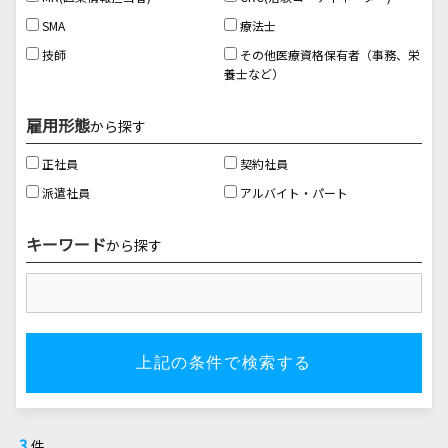
SMA
療法士
技師
その他医療資格保有者（事務、栄
養士など）
雇用形態
から探す
正社員
契約社員
派遣社員
アルバイト・パート
キーワード
から探す
3
件