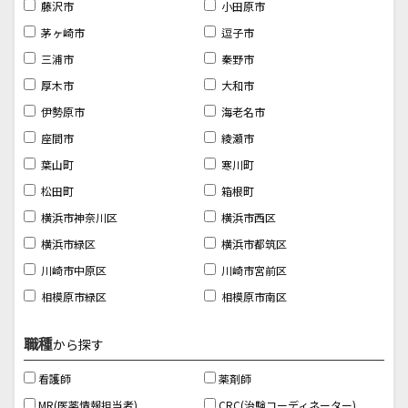
藤沢市
小田原市
茅ヶ崎市
逗子市
三浦市
秦野市
厚木市
大和市
伊勢原市
海老名市
座間市
綾瀬市
葉山町
寒川町
松田町
箱根町
横浜市神奈川区
横浜市西区
横浜市緑区
横浜市都筑区
川崎市中原区
川崎市宮前区
相模原市緑区
相模原市南区
職種
から探す
看護師
薬剤師
MR(医薬情報担当者)
CRC(治験コーディネーター)